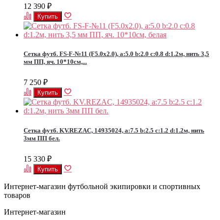
12 390
₽
Сетка футб. FS-F-№11 (F5.0x2.0), a:5.0 b:2.0 c:0.8 d:1.2м, нить 3,5
мм ПП, яч. 10*10см,...
7 250
₽
Сетка футб. KV.REZAC, 14935024, a:7.5 b:2.5 c:1.2 d:1.2м, нить
3мм ПП бел.
15 330
₽
Интернет-магазин футбольной экипировки и спортивных
товаров
Интернет-магазин