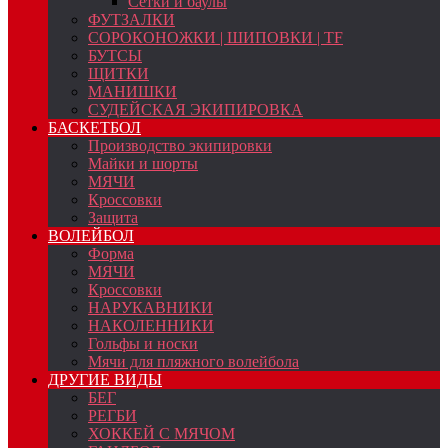
Сетки и баулы
ФУТЗАЛКИ
СОРОКОНОЖКИ | ШИПОВКИ | TF
БУТСЫ
ЩИТКИ
МАНИШКИ
СУДЕЙСКАЯ ЭКИПИРОВКА
БАСКЕТБОЛ
Производство экипировки
Майки и шорты
МЯЧИ
Кроссовки
Защита
ВОЛЕЙБОЛ
Форма
МЯЧИ
Кроссовки
НАРУКАВНИКИ
НАКОЛЕННИКИ
Гольфы и носки
Мячи для пляжного волейбола
ДРУГИЕ ВИДЫ
БЕГ
РЕГБИ
ХОККЕЙ С МЯЧОМ