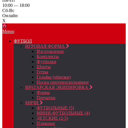
Пн-Пт
10:00 — 18:00
Сб-Вс
Онлайн
X
Меню
ФУТБОЛ
ИГРОВАЯ ФОРМА
Изготовление
Комплекты
Футболки
Шорты
Гетры
Гольфы (обрезки)
Носки противоскользящие
ВРАТАРСКАЯ ЭКИПИРОВКА
Форма
Перчатки
МЯЧИ
ФУТБОЛЬНЫЕ (5)
МИНИ-ФУТБОЛЬНЫЕ (4)
ДЕТСКИЕ (2-5)
Пляжные