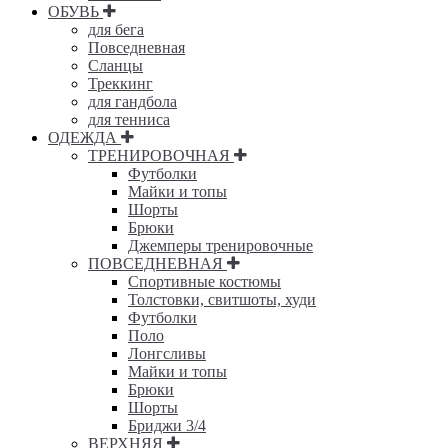
ОБУВЬ
для бега
Повседневная
Сланцы
Треккинг
для гандбола
для тенниса
ОДЕЖДА
ТРЕНИРОВОЧНАЯ
Футболки
Майки и топы
Шорты
Брюки
Джемперы тренировочные
ПОВСЕДНЕВНАЯ
Спортивные костюмы
Толстовки, свитшоты, худи
Футболки
Поло
Лонгсливы
Майки и топы
Брюки
Шорты
Бриджи 3/4
ВЕРХНЯЯ