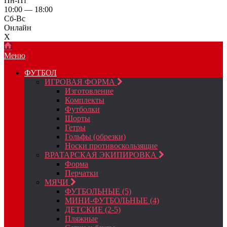
Пн-Пт
10:00 — 18:00
Сб-Вс
Онлайн
X
Меню
ФУТБОЛ
ИГРОВАЯ ФОРМА
Изготовление
Комплекты
Футболки
Шорты
Гетры
Гольфы (обрезки)
Носки противоскользящие
ВРАТАРСКАЯ ЭКИПИРОВКА
Форма
Перчатки
МЯЧИ
ФУТБОЛЬНЫЕ (5)
МИНИ-ФУТБОЛЬНЫЕ (4)
ДЕТСКИЕ (2-5)
Пляжные