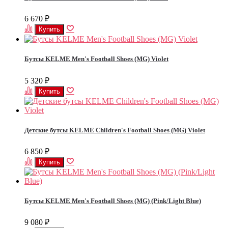
6 670
₽
Бутсы KELME Men's Football Shoes (MG) Violet
5 320
₽
Детские бутсы KELME Children's Football Shoes (MG) Violet
6 850
₽
Бутсы KELME Men's Football Shoes (MG) (Pink/Light Blue)
9 080
₽