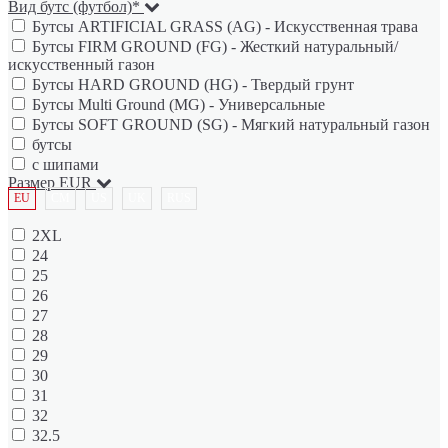
Вид бутс (футбол)*
Бутсы ARTIFICIAL GRASS (AG) - Искусственная трава
Бутсы FIRM GROUND (FG) - Жесткий натуральный/
искусственный газон
Бутсы HARD GROUND (HG) - Твердый грунт
Бутсы Multi Ground (MG) - Универсальные
Бутсы SOFT GROUND (SG) - Мягкий натуральный газон
бутсы
с шипами
Размер EUR
EU
CM
US
UK
RUS
2XL
24
25
26
27
28
29
30
31
32
32.5