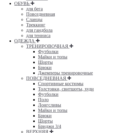
ОБУВЬ
для бега
Повседневная
Сланцы
Треккинг
для гандбола
для тенниса
ОДЕЖДА
ТРЕНИРОВОЧНАЯ
Футболки
Майки и топы
Шорты
Брюки
Джемперы тренировочные
ПОВСЕДНЕВНАЯ
Спортивные костюмы
Толстовки, свитшоты, худи
Футболки
Поло
Лонгсливы
Майки и топы
Брюки
Шорты
Бриджи 3/4
ВЕРХНЯЯ