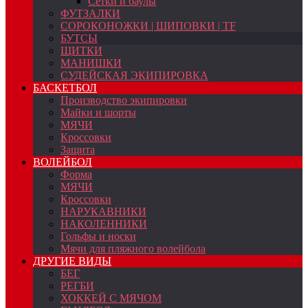
Сетки и баулы
ФУТЗАЛКИ
СОРОКОНОЖКИ | ШИПОВКИ | TF
БУТСЫ
ЩИТКИ
МАНИШКИ
СУДЕЙСКАЯ ЭКИПИРОВКА
БАСКЕТБОЛ
Производство экипировки
Майки и шорты
МЯЧИ
Кроссовки
Защита
ВОЛЕЙБОЛ
Форма
МЯЧИ
Кроссовки
НАРУКАВНИКИ
НАКОЛЕННИКИ
Гольфы и носки
Мячи для пляжного волейбола
ДРУГИЕ ВИДЫ
БЕГ
РЕГБИ
ХОККЕЙ С МЯЧОМ