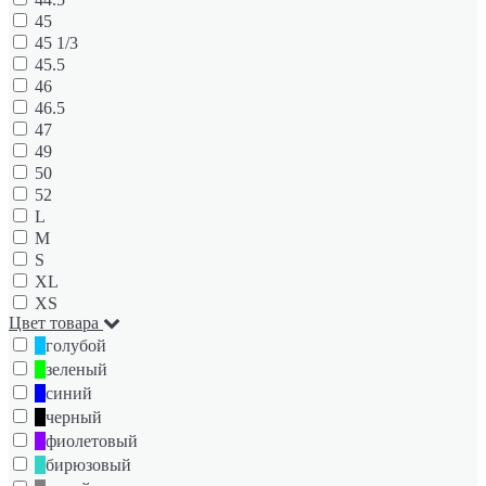
45
45 1/3
45.5
46
46.5
47
49
50
52
L
M
S
XL
XS
Цвет товара
голубой
зеленый
синий
черный
фиолетовый
бирюзовый