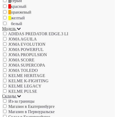
серый
красный
оранжевый
желтый
белый
Модель
ADIDAS PREDATOR EDGE.3 LI
JOMA AGUILA
JOMA EVOLUTION
JOMA POWERFUL
JOMA PROPULSION
JOMA SCORE
JOMA SUPERCOPA
JOMA TOLEDO
KELME HERITAGE
KELME K-FIGHTING
KELME LEGACY
KELME PULSE
Склады
Из-за границы
Магазин в Екатеринбурге
Магазин в Первоуральске
Склад в Екатеринбурге