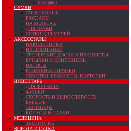
Козырьки
СУМКИ
СПОРТИВНЫЕ
РЮКЗАКИ
НА КОЛЕСАХ
ДЛЯ ОБУВИ
СЕТКИ ДЛЯ МЯЧЕЙ
АКСЕССУАРЫ
НАКОЛЕННИКИ
НАЛОКОТНИКИ
ТРЕНЕРСКИЕ ДОСКИ И ПЛАНШЕТЫ
БУТЫЛКИ И КОНТЕЙНЕРЫ
НАСОСЫ
РЕЗИНКИ И ПОВЯЗКИ
СВИСТКИ, БЛОКНОТЫ, КАРТОЧКИ
ИНВЕНТАРЬ
ДЛЯ ФУТБОЛА
ФИШКИ
СКОРОСТЬ И ВЫНОСЛИВОСТЬ
БАРЬЕРЫ
ЛЕСТНИЦЫ
КОНУСЫ И ПАЛКИ
МЕДИЦИНА
ЗАМОРОЗКА
ВОРОТА И СЕТКИ