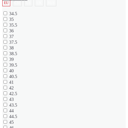
EU
CM
US
UK
RUS
34.5
35
35.5
36
37
37.5
38
38.5
39
39.5
40
40.5
41
42
42.5
43
43.5
44
44.5
45
46