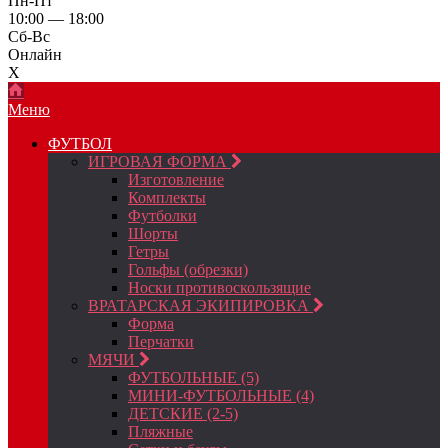
Пн-Пт
10:00 — 18:00
Сб-Вс
Онлайн
X
Меню
ФУТБОЛ
ИГРОВАЯ ФОРМА
Изготовление
Комплекты
Футболки
Шорты
Гетры
Гольфы (обрезки)
Носки противоскользящие
ВРАТАРСКАЯ ЭКИПИРОВКА
Форма
Перчатки
МЯЧИ
ФУТБОЛЬНЫЕ (5)
МИНИ-ФУТБОЛЬНЫЕ (4)
ДЕТСКИЕ (2-5)
Пляжные