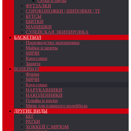
Сетки и баулы
ФУТЗАЛКИ
СОРОКОНОЖКИ | ШИПОВКИ | TF
БУТСЫ
ЩИТКИ
МАНИШКИ
СУДЕЙСКАЯ ЭКИПИРОВКА
БАСКЕТБОЛ
Производство экипировки
Майки и шорты
МЯЧИ
Кроссовки
Защита
ВОЛЕЙБОЛ
Форма
МЯЧИ
Кроссовки
НАРУКАВНИКИ
НАКОЛЕННИКИ
Гольфы и носки
Мячи для пляжного волейбола
ДРУГИЕ ВИДЫ
БЕГ
РЕГБИ
ХОККЕЙ С МЯЧОМ