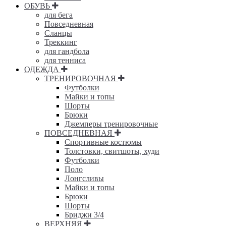
ОБУВЬ
для бега
Повседневная
Сланцы
Треккинг
для гандбола
для тенниса
ОДЕЖДА
ТРЕНИРОВОЧНАЯ
Футболки
Майки и топы
Шорты
Брюки
Джемперы тренировочные
ПОВСЕДНЕВНАЯ
Спортивные костюмы
Толстовки, свитшоты, худи
Футболки
Поло
Лонгсливы
Майки и топы
Брюки
Шорты
Бриджи 3/4
ВЕРХНЯЯ