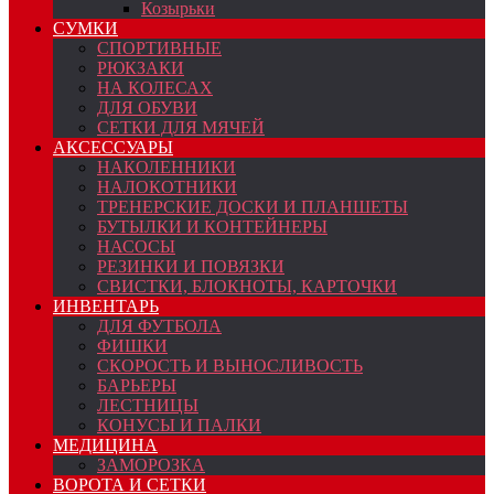
Козырьки
СУМКИ
СПОРТИВНЫЕ
РЮКЗАКИ
НА КОЛЕСАХ
ДЛЯ ОБУВИ
СЕТКИ ДЛЯ МЯЧЕЙ
АКСЕССУАРЫ
НАКОЛЕННИКИ
НАЛОКОТНИКИ
ТРЕНЕРСКИЕ ДОСКИ И ПЛАНШЕТЫ
БУТЫЛКИ И КОНТЕЙНЕРЫ
НАСОСЫ
РЕЗИНКИ И ПОВЯЗКИ
СВИСТКИ, БЛОКНОТЫ, КАРТОЧКИ
ИНВЕНТАРЬ
ДЛЯ ФУТБОЛА
ФИШКИ
СКОРОСТЬ И ВЫНОСЛИВОСТЬ
БАРЬЕРЫ
ЛЕСТНИЦЫ
КОНУСЫ И ПАЛКИ
МЕДИЦИНА
ЗАМОРОЗКА
ВОРОТА И СЕТКИ