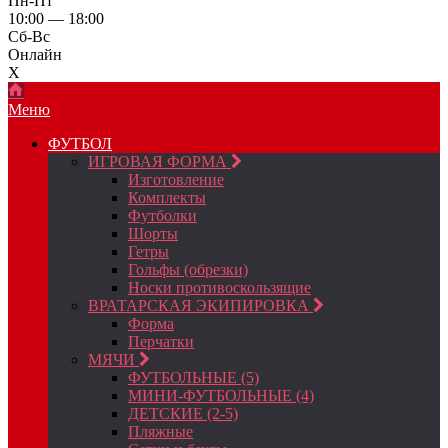
Пн-Пт
10:00 — 18:00
Сб-Вс
Онлайн
X
Меню
ФУТБОЛ
ИГРОВАЯ ФОРМА
Изготовление
Комплекты
Футболки
Шорты
Гетры
Гольфы (обрезки)
Носки противоскользящие
ВРАТАРСКАЯ ЭКИПИРОВКА
Форма
Перчатки
МЯЧИ
ФУТБОЛЬНЫЕ (5)
МИНИ-ФУТБОЛЬНЫЕ (4)
ДЕТСКИЕ (2-5)
Пляжные