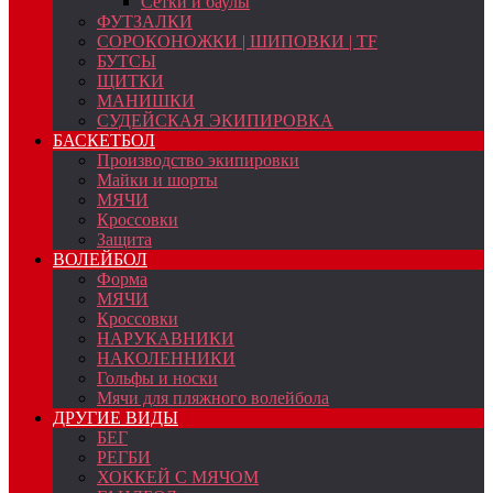
Сетки и баулы
ФУТЗАЛКИ
СОРОКОНОЖКИ | ШИПОВКИ | TF
БУТСЫ
ЩИТКИ
МАНИШКИ
СУДЕЙСКАЯ ЭКИПИРОВКА
БАСКЕТБОЛ
Производство экипировки
Майки и шорты
МЯЧИ
Кроссовки
Защита
ВОЛЕЙБОЛ
Форма
МЯЧИ
Кроссовки
НАРУКАВНИКИ
НАКОЛЕННИКИ
Гольфы и носки
Мячи для пляжного волейбола
ДРУГИЕ ВИДЫ
БЕГ
РЕГБИ
ХОККЕЙ С МЯЧОМ