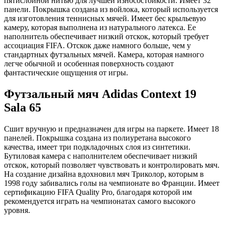
пятислойной нитью для лучшей износостойкости. Имеет 32
панели. Покрышка создана из войлока, который используется
для изготовления теннисных мячей. Имеет бес крыльевую
камеру, которая выполнена из натурального латекса. Ее
наполнитель обеспечивает низкий отскок, который требует
ассоциация FIFA. Отскок даже намного больше, чем у
стандартных футзальных мячей. Камера, которая намного
легче обычной и особенная поверхность создают
фантастические ощущения от игры.
Футзальный мяч Adidas Context 19
Sala 65
Сшит вручную и предназначен для игры на паркете. Имеет 18
панелей. Покрышка создана из полиуретана высокого
качества, имеет три подкладочных слоя из синтетики.
Бутиловая камера с наполнителем обеспечивает низкий
отскок, который позволяет чувствовать и контролировать мяч.
На создание дизайна вдохновил мяч Триколор, которым в
1998 году забивались голы на чемпионате во Франции. Имеет
сертификацию FIFA Quality Pro, благодаря которой им
рекомендуется играть на чемпионатах самого высокого
уровня.