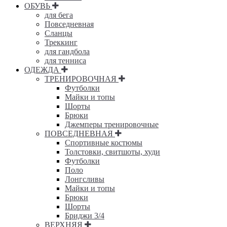
ОБУВЬ
для бега
Повседневная
Сланцы
Треккинг
для гандбола
для тенниса
ОДЕЖДА
ТРЕНИРОВОЧНАЯ
Футболки
Майки и топы
Шорты
Брюки
Джемперы тренировочные
ПОВСЕДНЕВНАЯ
Спортивные костюмы
Толстовки, свитшоты, худи
Футболки
Поло
Лонгсливы
Майки и топы
Брюки
Шорты
Бриджи 3/4
ВЕРХНЯЯ