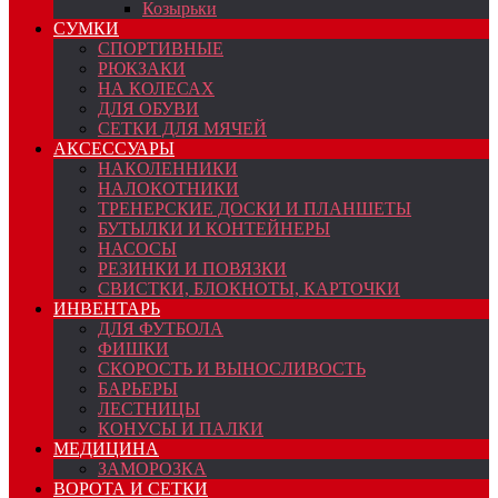
Козырьки
СУМКИ
СПОРТИВНЫЕ
РЮКЗАКИ
НА КОЛЕСАХ
ДЛЯ ОБУВИ
СЕТКИ ДЛЯ МЯЧЕЙ
АКСЕССУАРЫ
НАКОЛЕННИКИ
НАЛОКОТНИКИ
ТРЕНЕРСКИЕ ДОСКИ И ПЛАНШЕТЫ
БУТЫЛКИ И КОНТЕЙНЕРЫ
НАСОСЫ
РЕЗИНКИ И ПОВЯЗКИ
СВИСТКИ, БЛОКНОТЫ, КАРТОЧКИ
ИНВЕНТАРЬ
ДЛЯ ФУТБОЛА
ФИШКИ
СКОРОСТЬ И ВЫНОСЛИВОСТЬ
БАРЬЕРЫ
ЛЕСТНИЦЫ
КОНУСЫ И ПАЛКИ
МЕДИЦИНА
ЗАМОРОЗКА
ВОРОТА И СЕТКИ