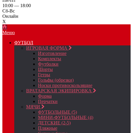
Пн-Пт
10:00 — 18:00
Сб-Вс
Онлайн
X
Меню
ФУТБОЛ
ИГРОВАЯ ФОРМА
Изготовление
Комплекты
Футболки
Шорты
Гетры
Гольфы (обрезки)
Носки противоскользящие
ВРАТАРСКАЯ ЭКИПИРОВКА
Форма
Перчатки
МЯЧИ
ФУТБОЛЬНЫЕ (5)
МИНИ-ФУТБОЛЬНЫЕ (4)
ДЕТСКИЕ (2-5)
Пляжные