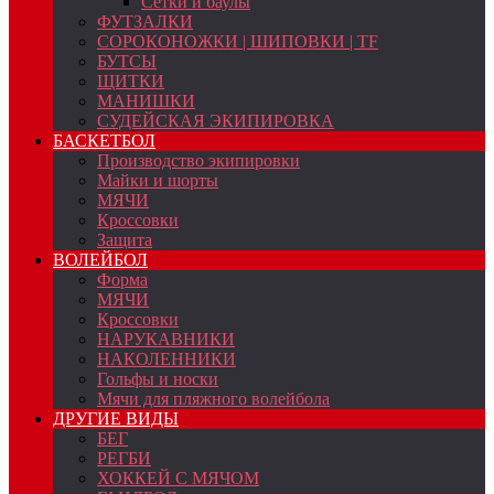
Сетки и баулы
ФУТЗАЛКИ
СОРОКОНОЖКИ | ШИПОВКИ | TF
БУТСЫ
ЩИТКИ
МАНИШКИ
СУДЕЙСКАЯ ЭКИПИРОВКА
БАСКЕТБОЛ
Производство экипировки
Майки и шорты
МЯЧИ
Кроссовки
Защита
ВОЛЕЙБОЛ
Форма
МЯЧИ
Кроссовки
НАРУКАВНИКИ
НАКОЛЕННИКИ
Гольфы и носки
Мячи для пляжного волейбола
ДРУГИЕ ВИДЫ
БЕГ
РЕГБИ
ХОККЕЙ С МЯЧОМ