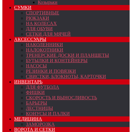
Козырьки
СУМКИ
СПОРТИВНЫЕ
РЮКЗАКИ
НА КОЛЕСАХ
ДЛЯ ОБУВИ
СЕТКИ ДЛЯ МЯЧЕЙ
АКСЕССУАРЫ
НАКОЛЕННИКИ
НАЛОКОТНИКИ
ТРЕНЕРСКИЕ ДОСКИ И ПЛАНШЕТЫ
БУТЫЛКИ И КОНТЕЙНЕРЫ
НАСОСЫ
РЕЗИНКИ И ПОВЯЗКИ
СВИСТКИ, БЛОКНОТЫ, КАРТОЧКИ
ИНВЕНТАРЬ
ДЛЯ ФУТБОЛА
ФИШКИ
СКОРОСТЬ И ВЫНОСЛИВОСТЬ
БАРЬЕРЫ
ЛЕСТНИЦЫ
КОНУСЫ И ПАЛКИ
МЕДИЦИНА
ЗАМОРОЗКА
ВОРОТА И СЕТКИ